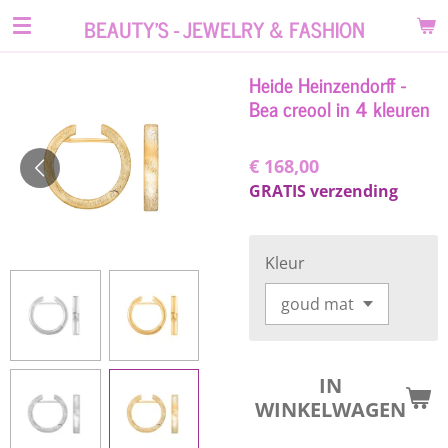
Ga
BEAUTY'S - JEWELRY & FASHION
direct
naar
Heide Heinzendorff -
de
Bea creool in 4 kleuren
hoofdinhoud
€ 168,00
GRATIS verzending
Kleur
IN
WINKELWAGEN