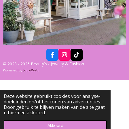
F
I
T
A
N
I
© 2023 - 2026 Beauty's - Jewelry & Fashion
C
S
K
Powered by
JouwWeb
E
T
T
B
A
O
O
G
K
O
R
K
A
Deze website gebruikt cookies voor analyse-
M
doeleinden en/of het tonen van advertenties.
Door gebruik te blijven maken van de site gaat
u hiermee akkoord.
Akkoord