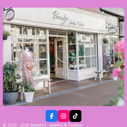
F
I
T
A
N
I
© 2023 - 2026 Beauty's - Jewelry & Fashion