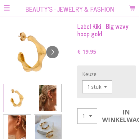
Ga
BEAUTY'S - JEWELRY & FASHION
direct
naar
Label Kiki - Big wavy
de
hoop gold
hoofdinhoud
€ 19,95
Keuze
IN
WINKELWA