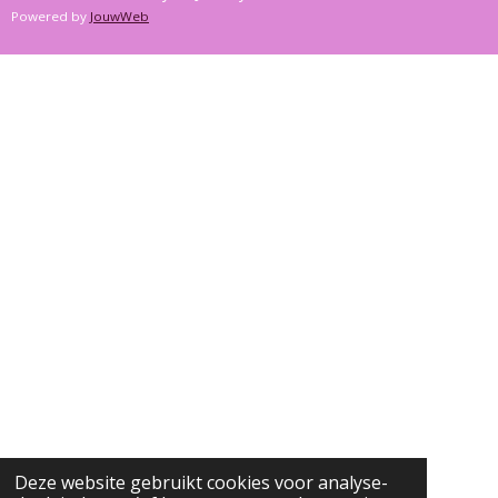
C
S
K
Powered by
JouwWeb
E
T
T
B
A
O
O
G
K
O
R
K
A
M
Deze website gebruikt cookies voor analyse-