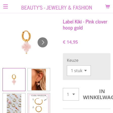
Ga
BEAUTY'S - JEWELRY & FASHION
direct
naar
Label Kiki - Pink clover
de
hoop gold
hoofdinhoud
€ 14,95
Keuze
IN
WINKELWA