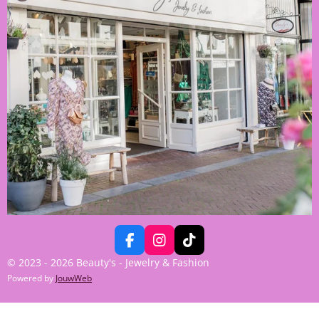
F
I
T
A
N
I
© 2023 - 2026 Beauty's - Jewelry & Fashion
C
S
K
Powered by
JouwWeb
E
T
T
B
A
O
O
G
K