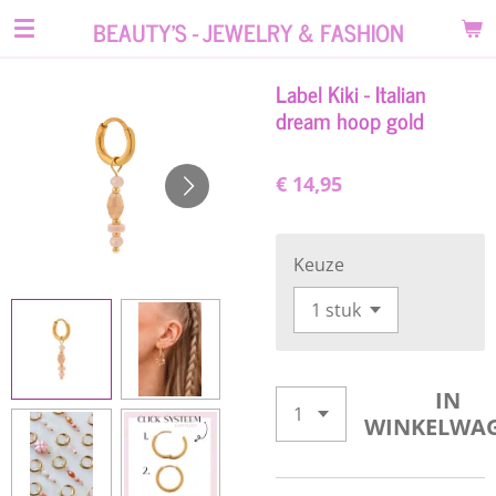
Ga
BEAUTY'S - JEWELRY & FASHION
direct
naar
Label Kiki - Italian
de
dream hoop gold
hoofdinhoud
€ 14,95
Keuze
IN
WINKELWA