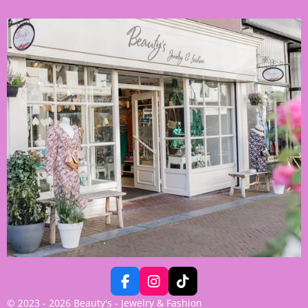
F
I
T
A
N
I
© 2023 - 2026 Beauty's - Jewelry & Fashion