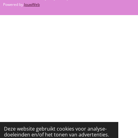
C
S
K
Powered by
JouwWeb
E
T
T
B
A
O
O
G
K
O
R
K
A
M
Deze website gebruikt cookies voor analyse-
doeleinden en/of het tonen van advertenties.