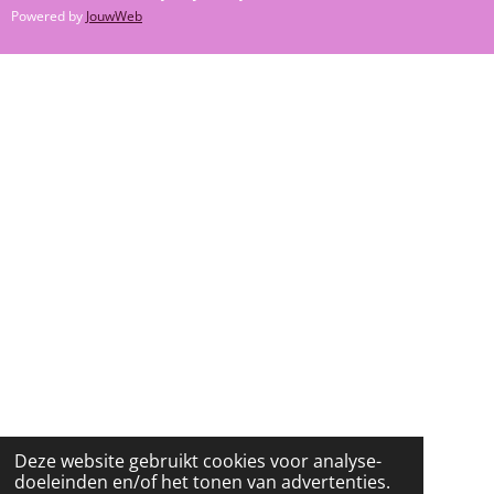
C
S
K
Powered by
JouwWeb
E
T
T
B
A
O
O
G
K
O
R
K
A
M
Deze website gebruikt cookies voor analyse-
doeleinden en/of het tonen van advertenties.