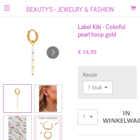
Ga
BEAUTY'S - JEWELRY & FASHION
direct
naar
Label Kiki - Colorful
de
pearl hoop gold
hoofdinhoud
€ 14,95
Keuze
IN
WINKELWA