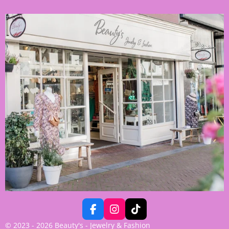
F
I
T
A
N
I
© 2023 - 2026 Beauty's - Jewelry & Fashion