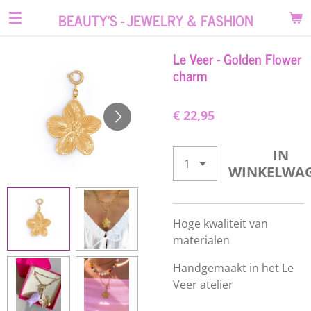
Ga
BEAUTY'S - JEWELRY & FASHION
direct
naar
Le Veer - Golden Flower
de
charm
hoofdinhoud
€ 22,95
IN
WINKELWA
Hoge kwaliteit van
materialen
Handgemaakt in het Le
Veer atelier