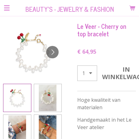
Ga
BEAUTY'S - JEWELRY & FASHION
direct
naar
Le Veer - Cherry on
de
top bracelet
hoofdinhoud
€ 64,95
IN
WINKELWA
Hoge kwaliteit van
materialen
Handgemaakt in het Le
Veer atelier