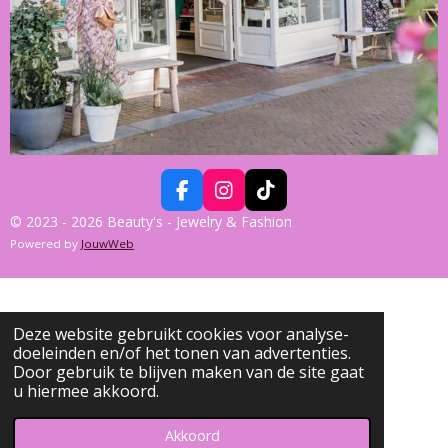
F
I
T
A
N
I
© 2023 - 2026 Beauty's - Jewelry & Fashion
C
S
K
Powered by
JouwWeb
E
T
T
B
A
O
O
G
K
O
R
K
A
Deze website gebruikt cookies voor analyse-
M
doeleinden en/of het tonen van advertenties.
Door gebruik te blijven maken van de site gaat
u hiermee akkoord.
Akkoord