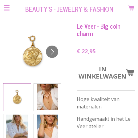
Ga
BEAUTY'S - JEWELRY & FASHION
direct
naar
Le Veer - Big coin
de
charm
hoofdinhoud
€ 22,95
IN
WINKELWAGEN
Hoge kwaliteit van
materialen
Handgemaakt in het Le
Veer atelier