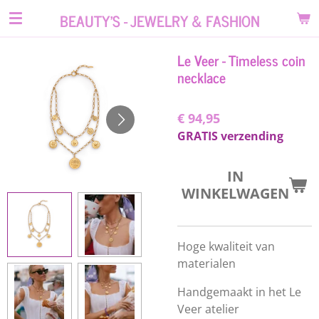
Ga
BEAUTY'S - JEWELRY & FASHION
direct
naar
Le Veer - Timeless coin
de
necklace
hoofdinhoud
€ 94,95
GRATIS verzending
IN
WINKELWAGEN
Hoge kwaliteit van
materialen
Handgemaakt in het Le
Veer atelier