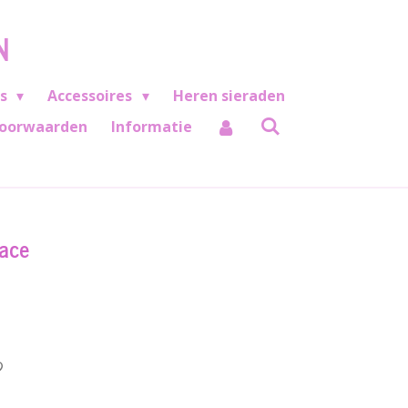
N
es
Accessoires
Heren sieraden
oorwaarden
Informatie
lace