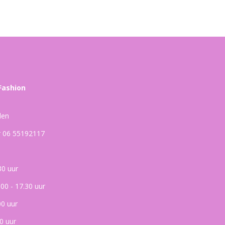
Fashion
den
ar 06 55192117
30 uur
.00 - 17.30 uur
00 uur
0 uur