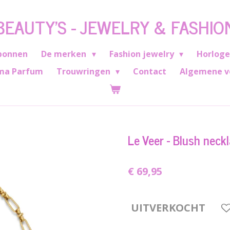
BEAUTY'S - JEWELRY & FASHIO
bonnen
De merken
Fashion jewelry
Horlog
ma Parfum
Trouwringen
Contact
Algemene v
Le Veer - Blush neck
€ 69,95
UITVERKOCHT