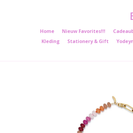
Ga
direct
naar
de
Home
Nieuw Favorites!!!
Cadeau
hoofdinhoud
Kleding
Stationery & Gift
Yodey