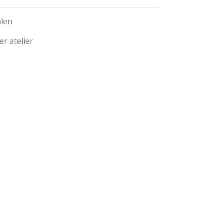
alen
r atelier