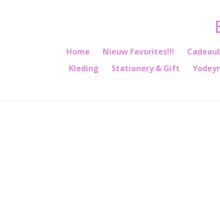
Ga
direct
naar
de
Home
Nieuw Favorites!!!
Cadeau
hoofdinhoud
Kleding
Stationery & Gift
Yodey