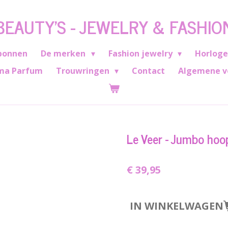
BEAUTY'S - JEWELRY & FASHIO
bonnen
De merken
Fashion jewelry
Horlog
ma Parfum
Trouwringen
Contact
Algemene v
Le Veer - Jumbo hoo
€ 39,95
IN WINKELWAGEN