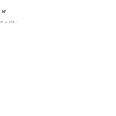
alen
r atelier