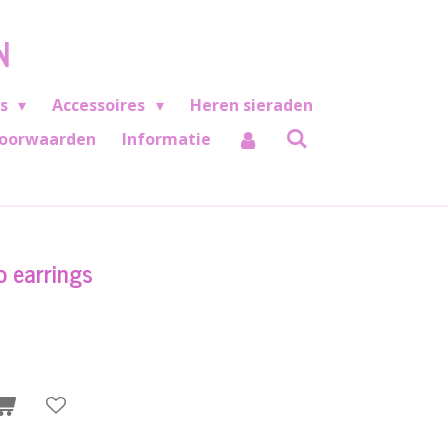
N
es
Accessoires
Heren sieraden
oorwaarden
Informatie
p earrings