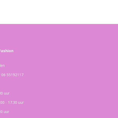
Fashion
den
ar 06 55192117
30 uur
.00 - 17.30 uur
00 uur