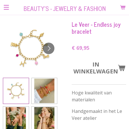
Ga
BEAUTY'S - JEWELRY & FASHION
direct
naar
Le Veer - Endless joy
de
bracelet
hoofdinhoud
€ 69,95
IN
WINKELWAGEN
Hoge kwaliteit van
materialen
Handgemaakt in het Le
Veer atelier