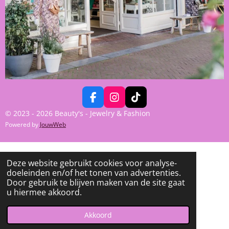
F
I
T
A
N
I
© 2023 - 2026 Beauty's - Jewelry & Fashion
C
S
K
Powered by
JouwWeb
E
T
T
B
A
O
O
G
K
O
R
Deze website gebruikt cookies voor analyse-
K
A
doeleinden en/of het tonen van advertenties.
M
Door gebruik te blijven maken van de site gaat
u hiermee akkoord.
Akkoord