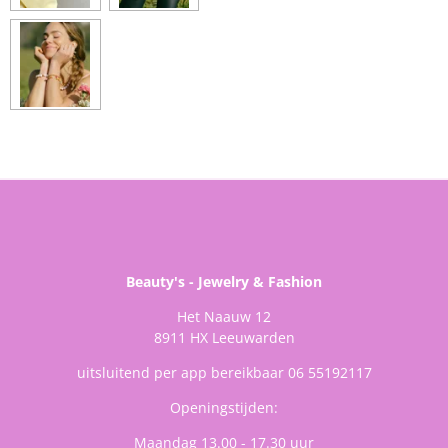
Beauty's - Jewelry & Fashion
Het Naauw 12
8911 HX Leeuwarden
uitsluitend per app bereikbaar 06 55192117
Openingstijden:
Maandag 13.00 - 17.30 uur