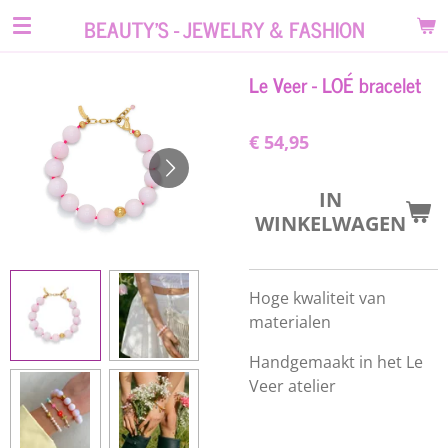
Ga
BEAUTY'S - JEWELRY & FASHION
direct
naar
Le Veer - LOÉ bracelet
de
hoofdinhoud
€ 54,95
IN
WINKELWAGEN
Hoge kwaliteit van
materialen
Handgemaakt in het Le
Veer atelier