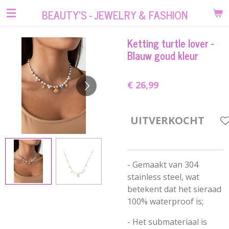
Ga
BEAUTY'S - JEWELRY & FASHION
direct
naar
Ketting turtle lover -
de
Blauw goud kleur
hoofdinhoud
€ 26,99
UITVERKOCHT
-
Gemaakt van 304
stainless steel, wat
betekent dat het sieraad
100% waterproof is;
- Het submateriaal is