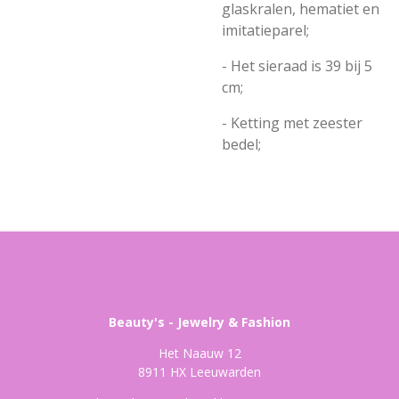
glaskralen, hematiet en
imitatieparel;
- Het sieraad is 39 bij 5
cm;
- Ketting met zeester
bedel;
Beauty's - Jewelry & Fashion
Het Naauw 12
8911 HX Leeuwarden