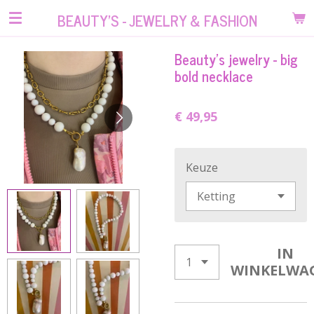
Ga
BEAUTY'S - JEWELRY & FASHION
direct
naar
Beauty’s jewelry - big
de
bold necklace
hoofdinhoud
€ 49,95
Keuze
IN
WINKELWA