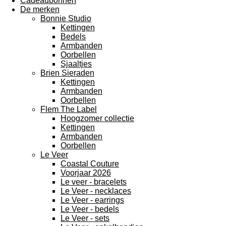
Cadeaubonnen
De merken
Bonnie Studio
Kettingen
Bedels
Armbanden
Oorbellen
Sjaaltjes
Brien Sieraden
Kettingen
Armbanden
Oorbellen
Flem The Label
Hoogzomer collectie
Kettingen
Armbanden
Oorbellen
Le Veer
Coastal Couture
Voorjaar 2026
Le veer - bracelets
Le Veer - necklaces
Le Veer - earrings
Le Veer - bedels
Le Veer - sets