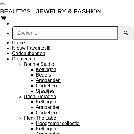
Ga
BEAUTY'S - JEWELRY & FASHION
direct
naar
de
hoofdinhoud
Home
Nieuw Favorites!!!
Cadeaubonnen
De merken
Bonnie Studio
Kettingen
Bedels
Armbanden
Oorbellen
Sjaaltjes
Brien Sieraden
Kettingen
Armbanden
Oorbellen
Flem The Label
Hoogzomer collectie
Kettingen