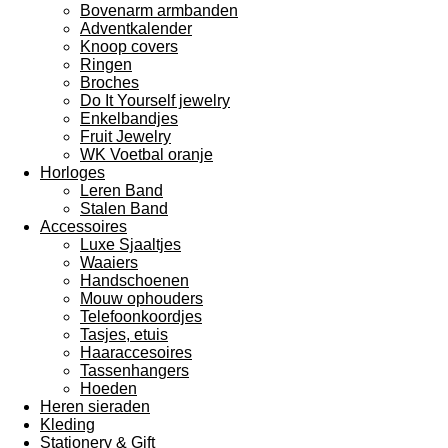
Bovenarm armbanden
Adventkalender
Knoop covers
Ringen
Broches
Do It Yourself jewelry
Enkelbandjes
Fruit Jewelry
WK Voetbal oranje
Horloges
Leren Band
Stalen Band
Accessoires
Luxe Sjaaltjes
Waaiers
Handschoenen
Mouw ophouders
Telefoonkoordjes
Tasjes, etuis
Haaraccesoires
Tassenhangers
Hoeden
Heren sieraden
Kleding
Stationery & Gift