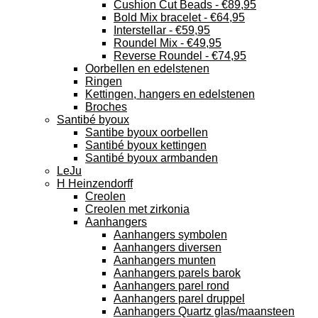
Cushion Cut Beads - €89,95
Bold Mix bracelet - €64,95
Interstellar - €59,95
Roundel Mix - €49,95
Reverse Roundel - €74,95
Oorbellen en edelstenen
Ringen
Kettingen, hangers en edelstenen
Broches
Santibé byoux
Santibe byoux oorbellen
Santibé byoux kettingen
Santibé byoux armbanden
LeJu
H Heinzendorff
Creolen
Creolen met zirkonia
Aanhangers
Aanhangers symbolen
Aanhangers diversen
Aanhangers munten
Aanhangers parels barok
Aanhangers parel rond
Aanhangers parel druppel
Aanhangers Quartz glas/maansteen