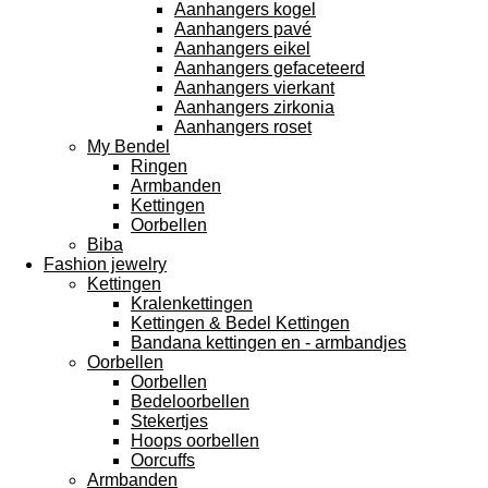
Aanhangers kogel
Aanhangers pavé
Aanhangers eikel
Aanhangers gefaceteerd
Aanhangers vierkant
Aanhangers zirkonia
Aanhangers roset
My Bendel
Ringen
Armbanden
Kettingen
Oorbellen
Biba
Fashion jewelry
Kettingen
Kralenkettingen
Kettingen & Bedel Kettingen
Bandana kettingen en - armbandjes
Oorbellen
Oorbellen
Bedeloorbellen
Stekertjes
Hoops oorbellen
Oorcuffs
Armbanden