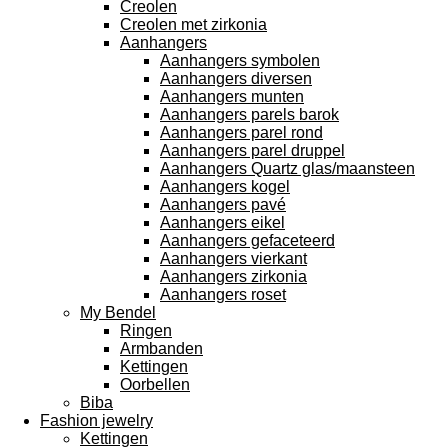
Creolen
Creolen met zirkonia
Aanhangers
Aanhangers symbolen
Aanhangers diversen
Aanhangers munten
Aanhangers parels barok
Aanhangers parel rond
Aanhangers parel druppel
Aanhangers Quartz glas/maansteen
Aanhangers kogel
Aanhangers pavé
Aanhangers eikel
Aanhangers gefaceteerd
Aanhangers vierkant
Aanhangers zirkonia
Aanhangers roset
My Bendel
Ringen
Armbanden
Kettingen
Oorbellen
Biba
Fashion jewelry
Kettingen