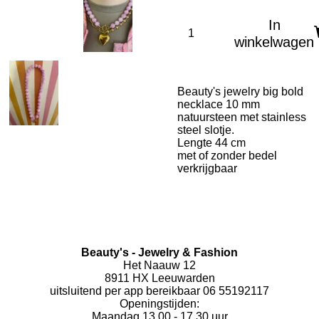
In
winkelwagen
Beauty's jewelry big bold
necklace 10 mm
natuursteen met stainless
steel slotje.
Lengte 44 cm
met of zonder bedel
verkrijgbaar
Beauty's - Jewelry & Fashion
Het Naauw 12
8911 HX Leeuwarden
uitsluitend per app bereikbaar 06 55192117
Openingstijden:
Maandag 13.00 - 17.30 uur