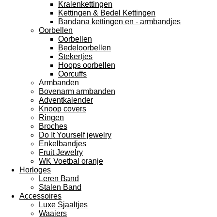
Kralenkettingen
Kettingen & Bedel Kettingen
Bandana kettingen en - armbandjes
Oorbellen
Oorbellen
Bedeloorbellen
Stekertjes
Hoops oorbellen
Oorcuffs
Armbanden
Bovenarm armbanden
Adventkalender
Knoop covers
Ringen
Broches
Do It Yourself jewelry
Enkelbandjes
Fruit Jewelry
WK Voetbal oranje
Horloges
Leren Band
Stalen Band
Accessoires
Luxe Sjaaltjes
Waaiers