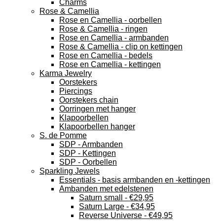
Charms
Rose & Camellia
Rose en Camellia - oorbellen
Rose & Camellia - ringen
Rose en Camellia - armbanden
Rose & Camellia - clip on kettingen
Rose en Camellia - bedels
Rose en Camellia - kettingen
Karma Jewelry
Oorstekers
Piercings
Oorstekers chain
Oorringen met hanger
Klapoorbellen
Klapoorbellen hanger
S. de Pomme
SDP - Armbanden
SDP - Kettingen
SDP - Oorbellen
Sparkling Jewels
Essentials - basis armbanden en -kettingen
Ambanden met edelstenen
Saturn small - €29,95
Saturn Large - €34,95
Reverse Universe - €49,95