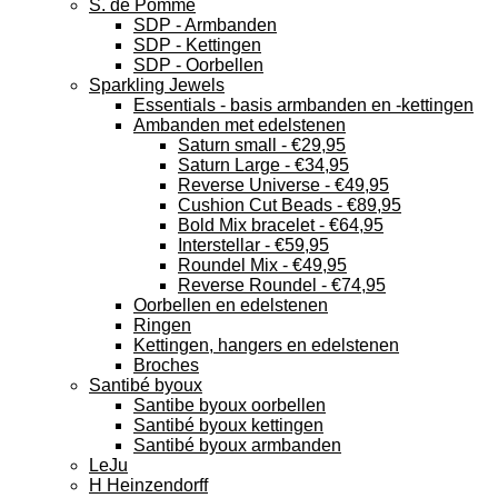
S. de Pomme
SDP - Armbanden
SDP - Kettingen
SDP - Oorbellen
Sparkling Jewels
Essentials - basis armbanden en -kettingen
Ambanden met edelstenen
Saturn small - €29,95
Saturn Large - €34,95
Reverse Universe - €49,95
Cushion Cut Beads - €89,95
Bold Mix bracelet - €64,95
Interstellar - €59,95
Roundel Mix - €49,95
Reverse Roundel - €74,95
Oorbellen en edelstenen
Ringen
Kettingen, hangers en edelstenen
Broches
Santibé byoux
Santibe byoux oorbellen
Santibé byoux kettingen
Santibé byoux armbanden
LeJu
H Heinzendorff