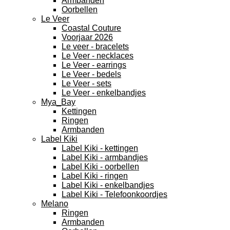
Armbanden
Oorbellen
Le Veer
Coastal Couture
Voorjaar 2026
Le veer - bracelets
Le Veer - necklaces
Le Veer - earrings
Le Veer - bedels
Le Veer - sets
Le Veer - enkelbandjes
Mya_Bay
Kettingen
Ringen
Armbanden
Label Kiki
Label Kiki - kettingen
Label Kiki - armbandjes
Label Kiki - oorbellen
Label Kiki - ringen
Label Kiki - enkelbandjes
Label Kiki - Telefoonkoordjes
Melano
Ringen
Armbanden