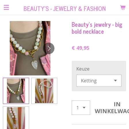
Ga
BEAUTY'S - JEWELRY & FASHION
direct
naar
Beauty’s jewelry - big
de
bold necklace
hoofdinhoud
€ 49,95
Keuze
IN
WINKELWA