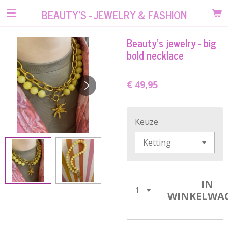
Ga
BEAUTY'S - JEWELRY & FASHION
direct
naar
Beauty’s jewelry - big
de
bold necklace
hoofdinhoud
€ 49,95
Keuze
IN
WINKELWA