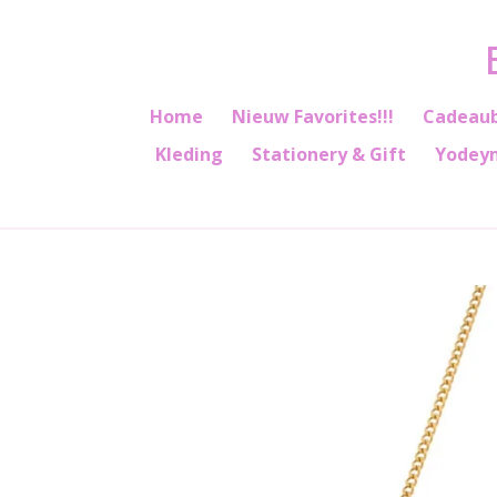
Ga
direct
naar
de
Home
Nieuw Favorites!!!
Cadeau
hoofdinhoud
Kleding
Stationery & Gift
Yodey