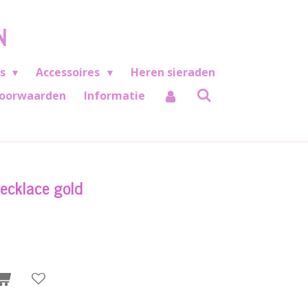
N
es
Accessoires
Heren sieraden
oorwaarden
Informatie
necklace gold