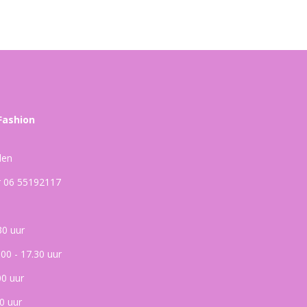
Fashion
den
ar 06 55192117
30 uur
.00 - 17.30 uur
00 uur
0 uur