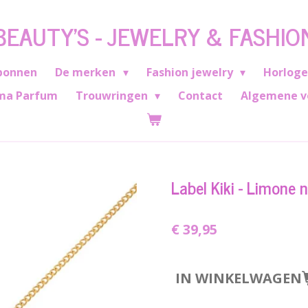
BEAUTY'S - JEWELRY & FASHIO
bonnen
De merken
Fashion jewelry
Horlog
ma Parfum
Trouwringen
Contact
Algemene v
Label Kiki - Limone 
€ 39,95
IN WINKELWAGEN