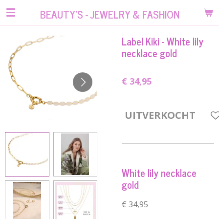
Ga
BEAUTY'S - JEWELRY & FASHION
direct
naar
Label Kiki - White lily
de
necklace gold
hoofdinhoud
€ 34,95
UITVERKOCHT
White lily necklace
gold
€ 34,95