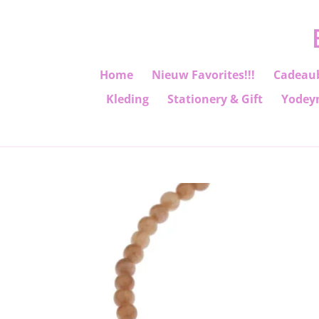
Ga
direct
naar
de
Home
Nieuw Favorites!!!
Cadeau
hoofdinhoud
Kleding
Stationery & Gift
Yodey