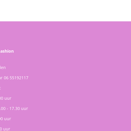
Fashion
den
ar 06 55192117
:
30 uur
.00 - 17.30 uur
00 uur
0 uur