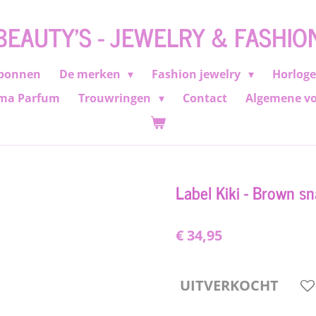
BEAUTY'S - JEWELRY & FASHIO
bonnen
De merken
Fashion jewelry
Horlog
ma Parfum
Trouwringen
Contact
Algemene v
Label Kiki - Brown s
€ 34,95
UITVERKOCHT