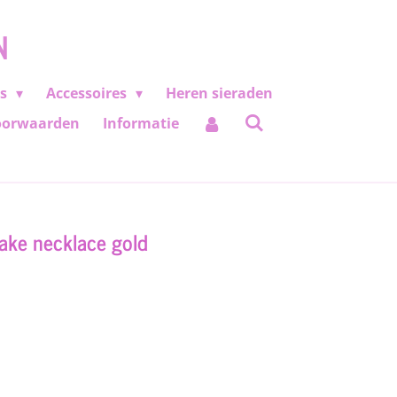
N
es
Accessoires
Heren sieraden
oorwaarden
Informatie
nake necklace gold