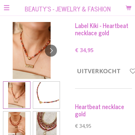
Ga
BEAUTY'S - JEWELRY & FASHION
direct
naar
Label Kiki - Heartbeat
de
necklace gold
hoofdinhoud
€ 34,95
UITVERKOCHT
Heartbeat necklace
gold
€ 34,95