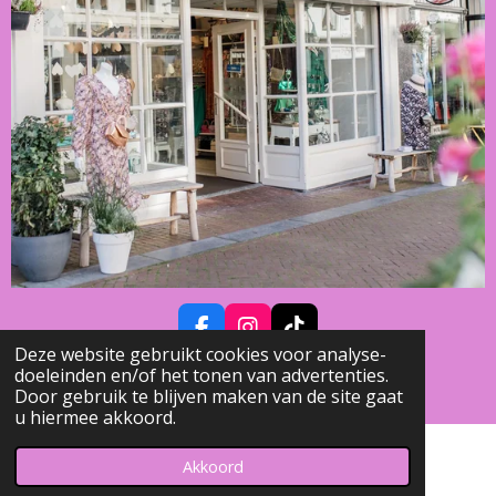
F
I
T
Deze website gebruikt cookies voor analyse-
A
N
I
© 2023 - 2026 Beauty's - Jewelry & Fashion
doeleinden en/of het tonen van advertenties.
C
S
K
Powered by
JouwWeb
Door gebruik te blijven maken van de site gaat
E
T
T
u hiermee akkoord.
B
A
O
O
G
K
O
R
Akkoord
K
A