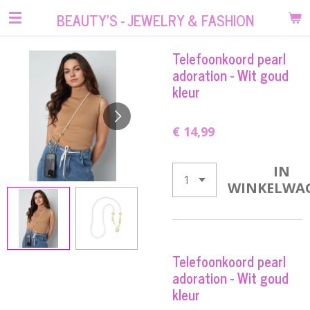
Ga
BEAUTY'S - JEWELRY & FASHION
direct
naar
Telefoonkoord pearl
de
adoration - Wit goud
hoofdinhoud
kleur
€ 14,99
IN
WINKELWA
Telefoonkoord pearl
adoration - Wit goud
kleur