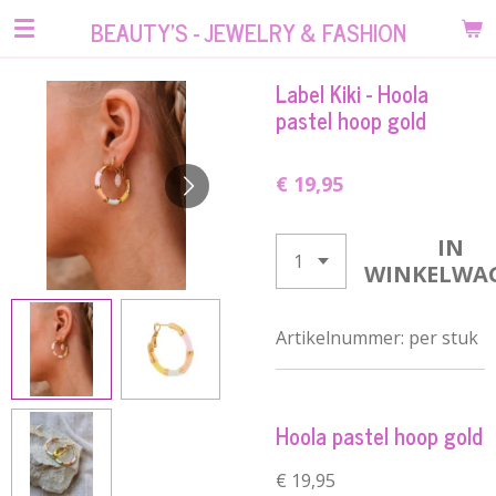
Ga
BEAUTY'S - JEWELRY & FASHION
direct
naar
Label Kiki - Hoola
de
pastel hoop gold
hoofdinhoud
€ 19,95
IN
WINKELWA
Artikelnummer:
per stuk
Hoola pastel hoop gold
€ 19,95