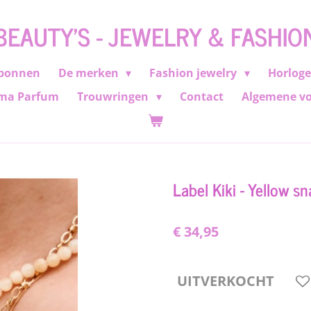
BEAUTY'S - JEWELRY & FASHIO
bonnen
De merken
Fashion jewelry
Horlog
ma Parfum
Trouwringen
Contact
Algemene v
Label Kiki - Yellow s
€ 34,95
UITVERKOCHT