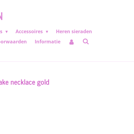
N
es
Accessoires
Heren sieraden
oorwaarden
Informatie
nake necklace gold