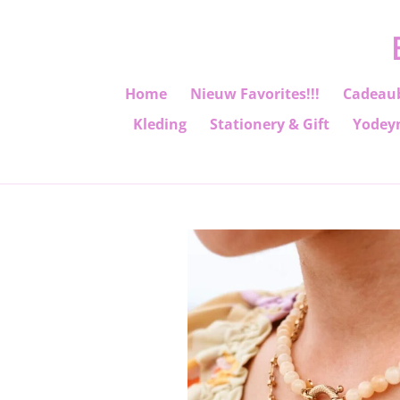
Ga
direct
naar
de
Home
Nieuw Favorites!!!
Cadeau
hoofdinhoud
Kleding
Stationery & Gift
Yodey