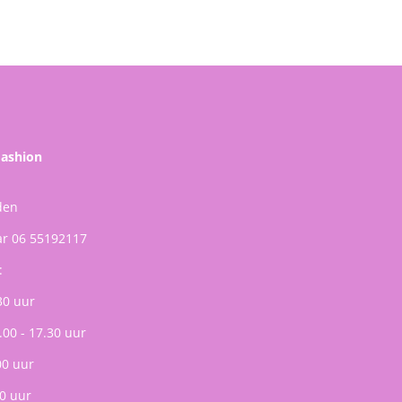
Fashion
den
ar 06 55192117
:
30 uur
.00 - 17.30 uur
00 uur
0 uur