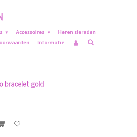
N
es
Accessoires
Heren sieraden
oorwaarden
Informatie
no bracelet gold