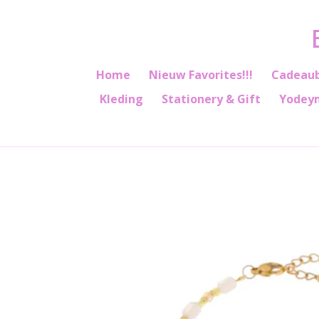
Ga
direct
naar
de
Home
Nieuw Favorites!!!
Cadeau
hoofdinhoud
Kleding
Stationery & Gift
Yodey