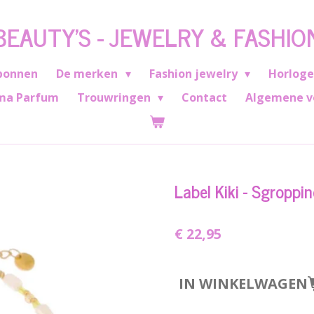
BEAUTY'S - JEWELRY & FASHIO
bonnen
De merken
Fashion jewelry
Horlog
ma Parfum
Trouwringen
Contact
Algemene v
Label Kiki - Sgroppi
€ 22,95
IN WINKELWAGEN