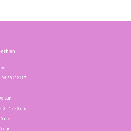
Fashion
den
ar 06 55192117
30 uur
.00 - 17.30 uur
00 uur
0 uur