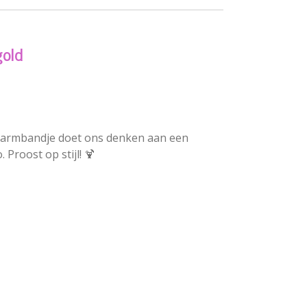
gold
t armbandje doet ons denken aan een
 Proost op stijl! 🍹