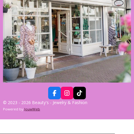
F
I
T
A
N
I
© 2023 - 2026 Beauty's - Jewelry & Fashion
C
S
K
Powered by
JouwWeb
E
T
T
B
A
O
O
G
K
O
R