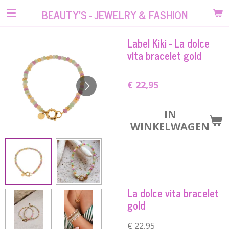
Ga
BEAUTY'S - JEWELRY & FASHION
direct
naar
Label Kiki - La dolce
de
vita bracelet gold
hoofdinhoud
€ 22,95
IN
WINKELWAGEN
La dolce vita bracelet
gold
€ 22,95