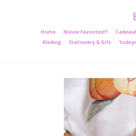
Ga
direct
naar
de
Home
Nieuw Favorites!!!
Cadeau
hoofdinhoud
Kleding
Stationery & Gift
Yodey