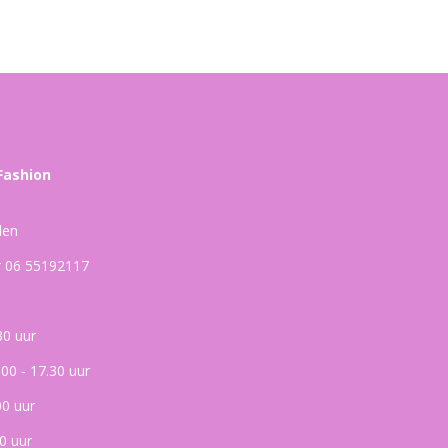
Fashion
den
ar 06 55192117
30 uur
.00 - 17.30 uur
00 uur
0 uur