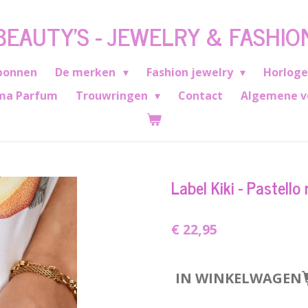
BEAUTY'S - JEWELRY & FASHIO
bonnen
De merken
Fashion jewelry
Horlog
ma Parfum
Trouwringen
Contact
Algemene v
Label Kiki - Pastello
€ 22,95
IN WINKELWAGEN