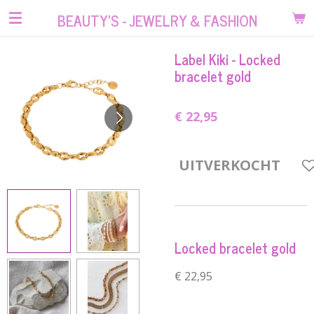
Ga
BEAUTY'S - JEWELRY & FASHION
direct
naar
Label Kiki - Locked
de
bracelet gold
hoofdinhoud
€ 22,95
UITVERKOCHT
Locked bracelet gold
€ 22,95