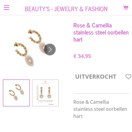
Ga
BEAUTY'S - JEWELRY & FASHION
direct
naar
Rose & Camellia
de
stainless steel oorbellen
hoofdinhoud
hart
€ 34,95
UITVERKOCHT
Rose & Camellia
stainless steel oorbellen
hart