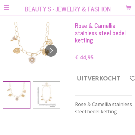
Ga
BEAUTY'S - JEWELRY & FASHION
direct
naar
Rose & Camellia
de
stainless steel bedel
hoofdinhoud
ketting
€ 44,95
UITVERKOCHT
Rose & Camellia stainless
steel bedel ketting