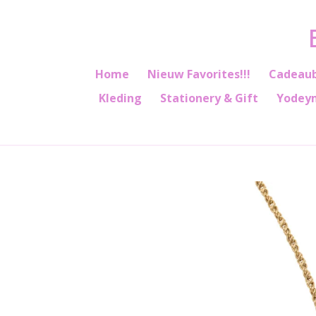
Ga
direct
naar
de
Home
Nieuw Favorites!!!
Cadeau
hoofdinhoud
Kleding
Stationery & Gift
Yodey