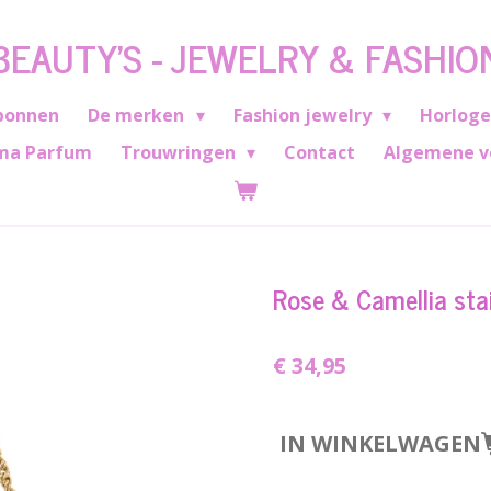
BEAUTY'S - JEWELRY & FASHIO
bonnen
De merken
Fashion jewelry
Horlog
ma Parfum
Trouwringen
Contact
Algemene v
Rose & Camellia stai
€ 34,95
IN WINKELWAGEN