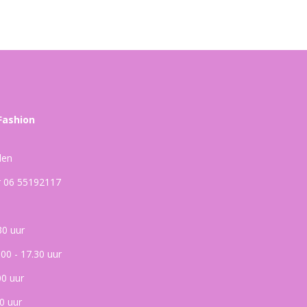
Fashion
den
ar 06 55192117
30 uur
.00 - 17.30 uur
00 uur
0 uur