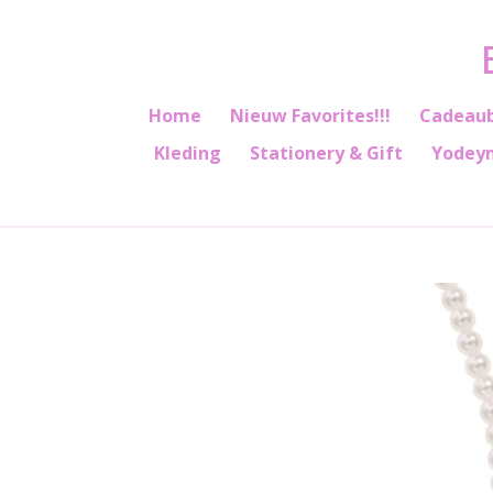
Ga
direct
naar
de
Home
Nieuw Favorites!!!
Cadeau
hoofdinhoud
Kleding
Stationery & Gift
Yodey