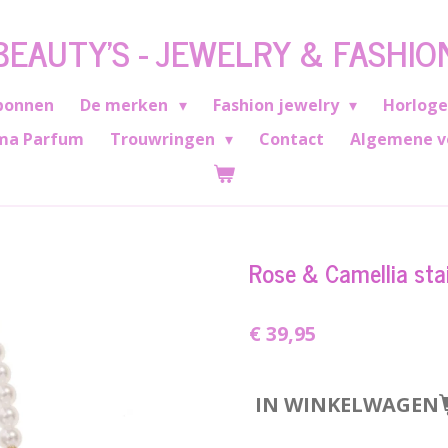
BEAUTY'S - JEWELRY & FASHIO
bonnen
De merken
Fashion jewelry
Horlog
ma Parfum
Trouwringen
Contact
Algemene v
Rose & Camellia stai
€ 39,95
IN WINKELWAGEN