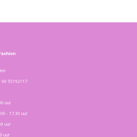
Fashion
den
ar 06 55192117
30 uur
.00 - 17.30 uur
00 uur
0 uur