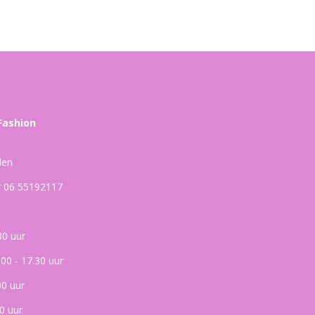
Fashion
den
ar 06 55192117
30 uur
.00 - 17.30 uur
00 uur
0 uur