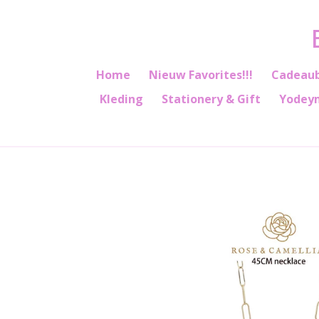
Ga
direct
naar
de
Home
Nieuw Favorites!!!
Cadeau
hoofdinhoud
Kleding
Stationery & Gift
Yodey