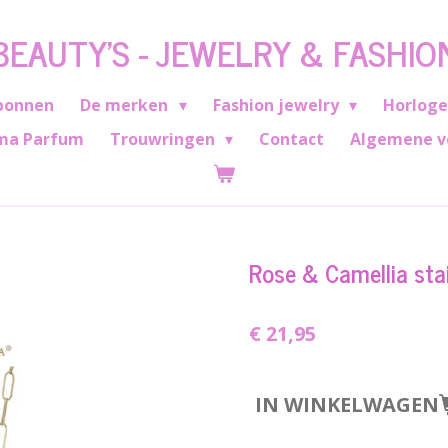
BEAUTY'S - JEWELRY & FASHIO
bonnen
De merken
Fashion jewelry
Horlog
ma Parfum
Trouwringen
Contact
Algemene v
Rose & Camellia stai
€ 21,95
IN WINKELWAGEN