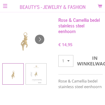
Ga
BEAUTY'S - JEWELRY & FASHION
direct
naar
Rose & Camellia bedel
de
stainless steel
hoofdinhoud
eenhoorn
€ 14,95
IN
WINKELWA
Rose & Camellia bedel
stainless steel eenhoorn