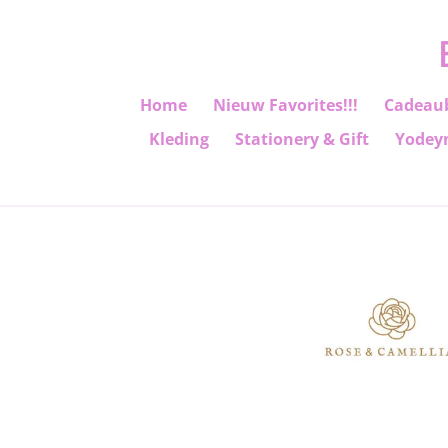
Ga
direct
naar
de
Home
Nieuw Favorites!!!
Cadeau
hoofdinhoud
Kleding
Stationery & Gift
Yodey