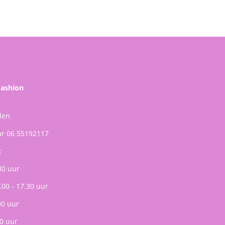
Fashion
den
ar 06 55192117
:
30 uur
.00 - 17.30 uur
00 uur
0 uur