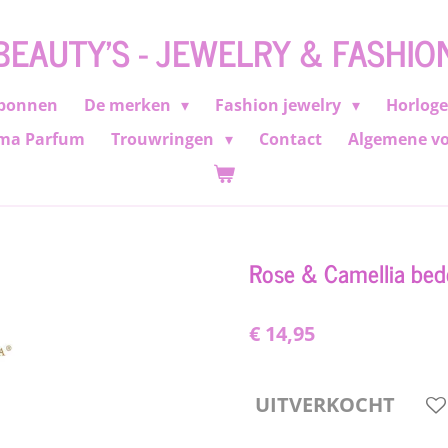
BEAUTY'S - JEWELRY & FASHIO
bonnen
De merken
Fashion jewelry
Horlog
ma Parfum
Trouwringen
Contact
Algemene v
Rose & Camellia bedel
€ 14,95
UITVERKOCHT