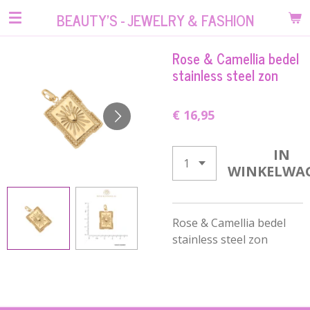
Ga
BEAUTY'S - JEWELRY & FASHION
direct
naar
Rose & Camellia bedel
de
stainless steel zon
hoofdinhoud
€ 16,95
IN
WINKELWA
Rose & Camellia bedel
stainless steel zon