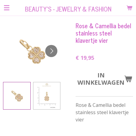
Ga
BEAUTY'S - JEWELRY & FASHION
direct
naar
Rose & Camellia bedel
de
stainless steel
hoofdinhoud
klavertje vier
€ 19,95
IN
WINKELWAGEN
Rose & Camellia bedel
stainless steel klavertje
vier