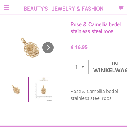
Ga
BEAUTY'S - JEWELRY & FASHION
direct
naar
Rose & Camellia bedel
de
stainless steel roos
hoofdinhoud
€ 16,95
IN
WINKELWA
Rose & Camellia bedel
stainless steel roos