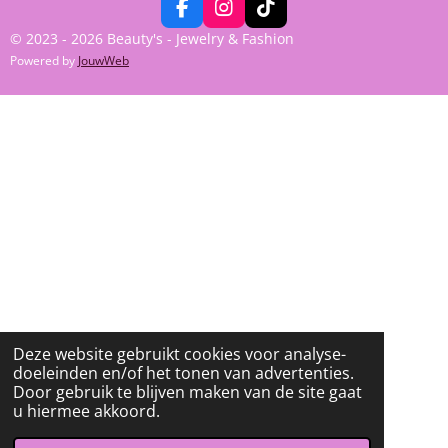
F
I
T
A
N
I
© 2023 - 2026 Beauty's - Jewelry & Fashion
C
S
K
Powered by
JouwWeb
E
T
T
B
A
O
O
G
K
O
R
K
A
M
Deze website gebruikt cookies voor analyse-
doeleinden en/of het tonen van advertenties.
Door gebruik te blijven maken van de site gaat
u hiermee akkoord.