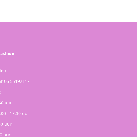
Fashion
den
ar 06 55192117
:
30 uur
.00 - 17.30 uur
00 uur
0 uur