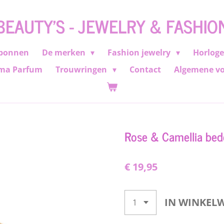
BEAUTY'S - JEWELRY & FASHIO
bonnen
De merken
Fashion jewelry
Horlog
ma Parfum
Trouwringen
Contact
Algemene v
Rose & Camellia bede
€ 19,95
IN WINKEL