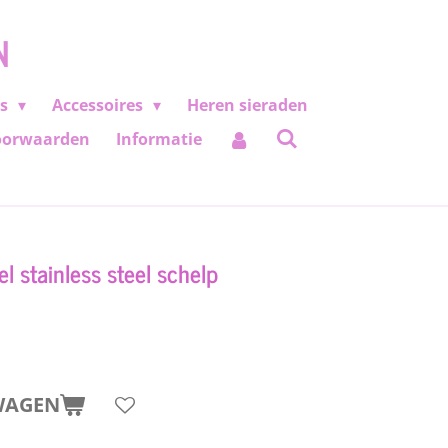
N
es
Accessoires
Heren sieraden
oorwaarden
Informatie
l stainless steel schelp
WAGEN