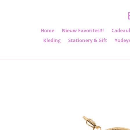
Ga
direct
naar
de
Home
Nieuw Favorites!!!
Cadeau
hoofdinhoud
Kleding
Stationery & Gift
Yodey