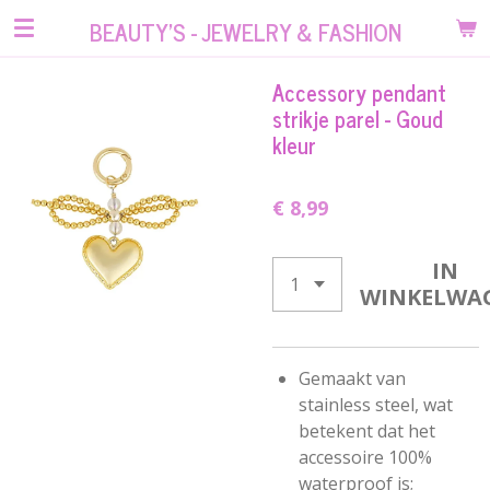
Ga
BEAUTY'S - JEWELRY & FASHION
direct
naar
Accessory pendant
de
strikje parel - Goud
hoofdinhoud
kleur
€ 8,99
IN
WINKELWA
Gemaakt van
stainless steel, wat
betekent dat het
accessoire 100%
waterproof is;