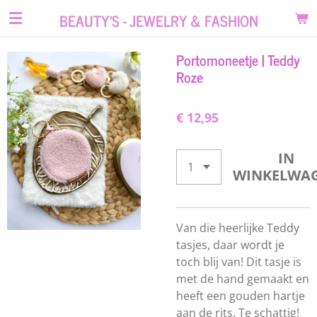
Ga
BEAUTY'S - JEWELRY & FASHION
direct
naar
Portomoneetje | Teddy
de
Roze
hoofdinhoud
€ 12,95
IN
WINKELWA
Van die heerlijke Teddy
tasjes, daar wordt je
toch blij van! Dit tasje is
met de hand gemaakt en
heeft een gouden hartje
aan de rits. Te schattig!