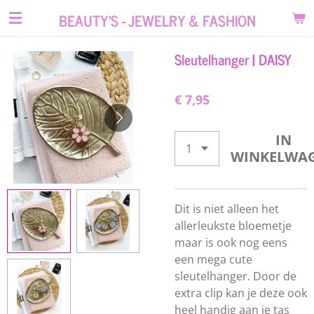
Ga
BEAUTY'S - JEWELRY & FASHION
direct
naar
Sleutelhanger | DAISY
de
hoofdinhoud
€ 7,95
IN
WINKELWA
Dit is niet alleen het
allerleukste bloemetje
maar is ook nog eens
een mega cute
sleutelhanger. Door de
extra clip kan je deze ook
heel handig aan je tas