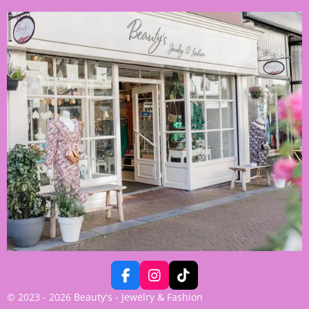
F
I
T
A
N
I
© 2023 - 2026 Beauty's - Jewelry & Fashion
C
S
K