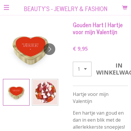
Ga
BEAUTY'S - JEWELRY & FASHION
direct
naar
Gouden Hart | Hartje
de
voor mijn Valentijn
hoofdinhoud
€ 9,95
IN
WINKELWA
Hartje voor mijn
Valentijn
Een hartje van goud en
dan in een blik met de
allerlekkerste snoepjes!