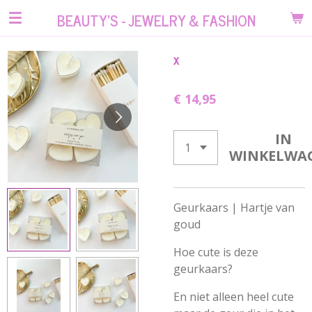
Ga
BEAUTY'S - JEWELRY & FASHION
direct
naar
x
de
hoofdinhoud
€ 14,95
IN
WINKELWA
Geurkaars | Hartje van
goud
Hoe cute is deze
geurkaars?
En niet alleen heel cute