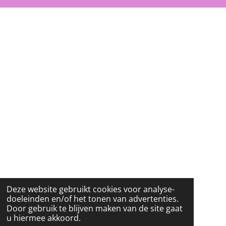
B
A
O
O
G
K
O
R
K
A
M
Deze website gebruikt cookies voor analyse-
doeleinden en/of het tonen van advertenties.
Door gebruik te blijven maken van de site gaat
u hiermee akkoord.