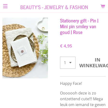
Ga
BEAUTY'S - JEWELRY & FASHION
direct
naar
Stationery gift - Pin |
de
Mini pin smiley van
hoofdinhoud
goud | Rose
€ 4,95
IN
WINKELWA
Happy Face!
Ooooooh deze is zo
ontzettend cute!!! Mega
leuk om iemand te geven