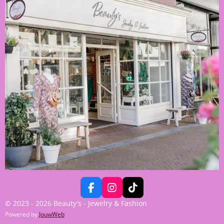
F
I
T
A
N
I
© 2023 - 2026 Beauty's - Jewelry & Fashion
C
S
K
Powered by
JouwWeb
E
T
T