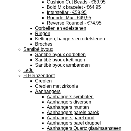
Cushion Cut Beads - €89,95
Bold Mix bracelet - €64,95
Interstellar - €59,95
Roundel Mix - €49,95
Reverse Roundel - €74,95
Oorbellen en edelstenen
Ringen
Kettingen, hangers en edelstenen
Broches
Santibé byoux
Santibe byoux oorbellen
Santibé byoux kettingen
Santibé byoux armbanden
LeJu
H Heinzendorff
Creolen
Creolen met zirkonia
Aanhangers
Aanhangers symbolen
Aanhangers diversen
Aanhangers munten
Aanhangers parels barok
Aanhangers parel rond
Aanhangers parel druppel
Aanhangers Quartz glas/maansteen