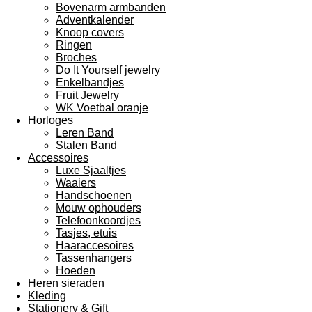
Bovenarm armbanden
Adventkalender
Knoop covers
Ringen
Broches
Do It Yourself jewelry
Enkelbandjes
Fruit Jewelry
WK Voetbal oranje
Horloges
Leren Band
Stalen Band
Accessoires
Luxe Sjaaltjes
Waaiers
Handschoenen
Mouw ophouders
Telefoonkoordjes
Tasjes, etuis
Haaraccesoires
Tassenhangers
Hoeden
Heren sieraden
Kleding
Stationery & Gift