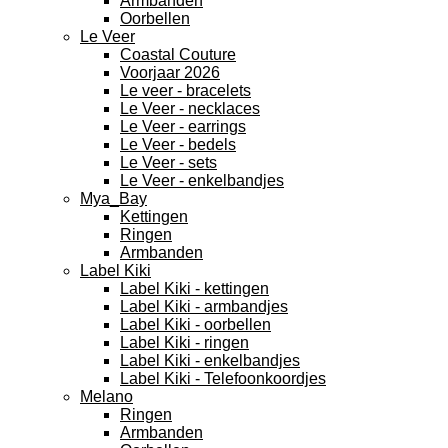
Armbanden
Oorbellen
Le Veer
Coastal Couture
Voorjaar 2026
Le veer - bracelets
Le Veer - necklaces
Le Veer - earrings
Le Veer - bedels
Le Veer - sets
Le Veer - enkelbandjes
Mya_Bay
Kettingen
Ringen
Armbanden
Label Kiki
Label Kiki - kettingen
Label Kiki - armbandjes
Label Kiki - oorbellen
Label Kiki - ringen
Label Kiki - enkelbandjes
Label Kiki - Telefoonkoordjes
Melano
Ringen
Armbanden