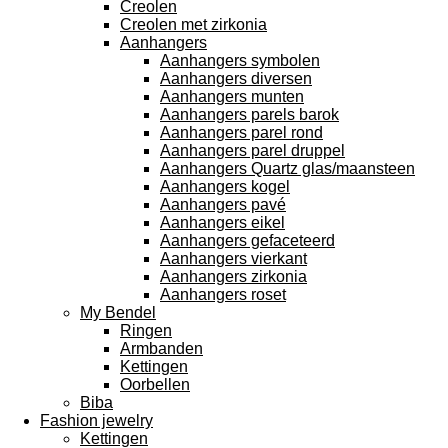
Creolen
Creolen met zirkonia
Aanhangers
Aanhangers symbolen
Aanhangers diversen
Aanhangers munten
Aanhangers parels barok
Aanhangers parel rond
Aanhangers parel druppel
Aanhangers Quartz glas/maansteen
Aanhangers kogel
Aanhangers pavé
Aanhangers eikel
Aanhangers gefaceteerd
Aanhangers vierkant
Aanhangers zirkonia
Aanhangers roset
My Bendel
Ringen
Armbanden
Kettingen
Oorbellen
Biba
Fashion jewelry
Kettingen