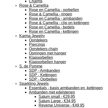
Charms
Rose & Camellia
Rose en Camellia - oorbellen
Rose & Camellia - ringen
Rose en Camellia - armbanden
Rose & Camellia - clip on kettingen
Rose en Camellia - bedels
Rose en Camellia - kettingen
Karma Jewelry
Oorstekers
Piercings
Oorstekers chain
Oorringen met hanger
Klapoorbellen
Klapoorbellen hanger
S. de Pomme
SDP - Armbanden
SDP - Kettingen
SDP - Oorbellen
Sparkling Jewels
Essentials - basis armbanden en -kettingen
Ambanden met edelstenen
Saturn small - €29,95
Saturn Large - €34,95
Reverse Universe - €49,95