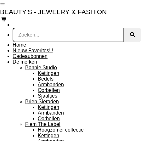
Ga
BEAUTY'S - JEWELRY & FASHION
direct
naar
de
hoofdinhoud
Home
Nieuw Favorites!!!
Cadeaubonnen
De merken
Bonnie Studio
Kettingen
Bedels
Armbanden
Oorbellen
Sjaaltjes
Brien Sieraden
Kettingen
Armbanden
Oorbellen
Flem The Label
Hoogzomer collectie
Kettingen