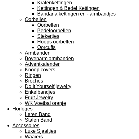
Kralenkettingen
Kettingen & Bedel Kettingen
Bandana kettingen en - armbandjes
Oorbellen
Oorbellen
Bedeloorbellen
Stekertjes
Hoops oorbellen
Oorcuffs
Armbanden
Bovenarm armbanden
Adventkalender
Knoop covers
Ringen
Broches
Do It Yourself jewelry
Enkelbandjes
Fruit Jewelry
WK Voetbal oranje
Horloges
Leren Band
Stalen Band
Accessoires
Luxe Sjaaltjes
Waaiers