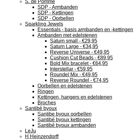
S. de Pomme
SDP - Armbanden
SDP - Kettingen
SDP - Oorbellen
Sparkling Jewels
Essentials - basis armbanden en -kettingen
Ambanden met edelstenen
Saturn small - €29,95
Saturn Large - €34,95
Reverse Universe - €49,95
Cushion Cut Beads - €89,95
Bold Mix bracelet - €64,95
Interstellar - €59,95
Roundel Mix - €49,95
Reverse Roundel - €74,95
Oorbellen en edelstenen
Ringen
Kettingen, hangers en edelstenen
Broches
Santibé byoux
Santibe byoux oorbellen
Santibé byoux kettingen
Santibé byoux armbanden
LeJu
H Heinzendorff