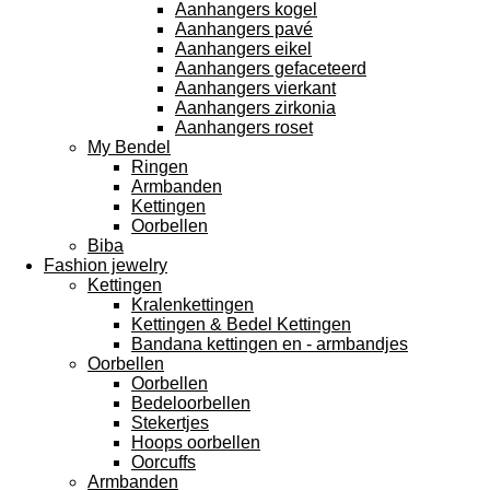
Aanhangers kogel
Aanhangers pavé
Aanhangers eikel
Aanhangers gefaceteerd
Aanhangers vierkant
Aanhangers zirkonia
Aanhangers roset
My Bendel
Ringen
Armbanden
Kettingen
Oorbellen
Biba
Fashion jewelry
Kettingen
Kralenkettingen
Kettingen & Bedel Kettingen
Bandana kettingen en - armbandjes
Oorbellen
Oorbellen
Bedeloorbellen
Stekertjes
Hoops oorbellen
Oorcuffs
Armbanden