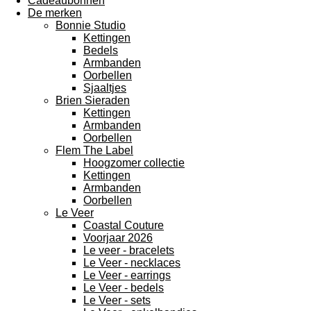
Cadeaubonnen
De merken
Bonnie Studio
Kettingen
Bedels
Armbanden
Oorbellen
Sjaaltjes
Brien Sieraden
Kettingen
Armbanden
Oorbellen
Flem The Label
Hoogzomer collectie
Kettingen
Armbanden
Oorbellen
Le Veer
Coastal Couture
Voorjaar 2026
Le veer - bracelets
Le Veer - necklaces
Le Veer - earrings
Le Veer - bedels
Le Veer - sets