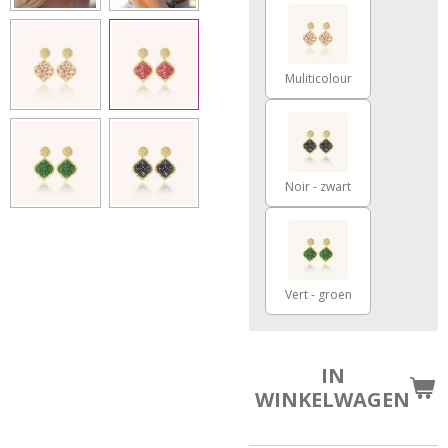
Muliticolour
Noir - zwart
Vert - groen
IN
WINKELWAGEN