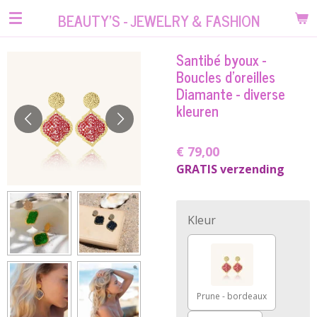
Ga
BEAUTY'S - JEWELRY & FASHION
direct
naar
Santibé byoux -
de
Boucles d'oreilles
hoofdinhoud
Diamante - diverse
kleuren
€ 79,00
GRATIS verzending
Kleur
Prune - bordeaux