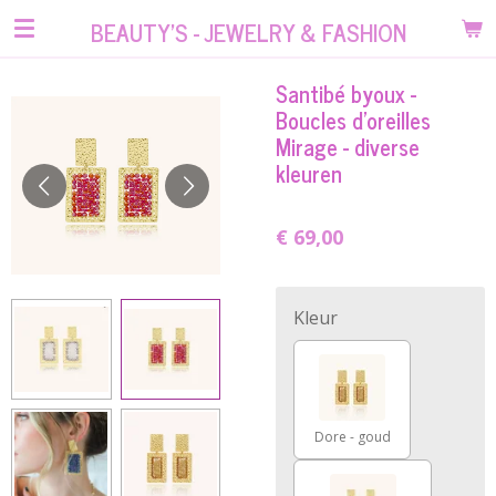
Ga
BEAUTY'S - JEWELRY & FASHION
direct
naar
Santibé byoux -
de
Boucles d'oreilles
hoofdinhoud
Mirage - diverse
kleuren
€ 69,00
Kleur
Dore - goud